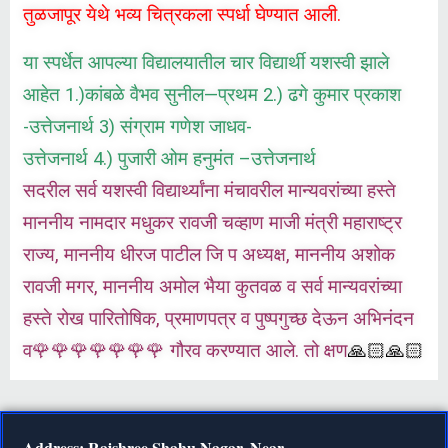
तुळजापूर येथे भव्य चित्रकला स्पर्धा घेण्यात आली.
या स्पर्धेत आपल्या विद्यालयातील चार विद्यार्थी यशस्वी झाले
आहेत 1.)कांबळे वैभव सुनील—प्रथम 2.) ढगे कुमार प्रकाश
-उत्तेजनार्थ 3) संग्राम गणेश जाधव-
उत्तेजनार्थ
4.) पुजारी ओम हनुमंत –
उत्तेजनार्थ
सदरील सर्व यशस्वी विद्यार्थ्यांना मंचावरील मान्यवरांच्या हस्ते
माननीय नामदार मधुकर रावजी चव्हाण माजी मंत्री महाराष्ट्र
राज्य, माननीय धीरज पाटील जि प अध्यक्ष, माननीय अशोक
रावजी मगर, माननीय अमोल भैया कुतवळ व सर्व मान्यवरांच्या
हस्ते रोख पारितोषिक, प्रमाणपत्र व पुष्पगुच्छ देऊन अभिनंदन
व🌹🌹🌹🌹🌹🌹🌹 गौरव करण्यात आले. तो क्षण
🙏🏻🙏🏻
Address: Rajshree Shahu Nagar, Near