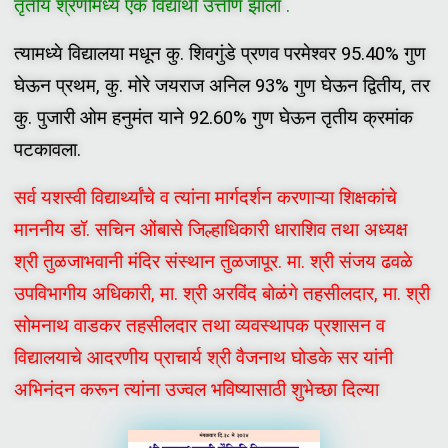
तृतीय श्रेणीमध्ये एक विद्यार्थी उत्तीर्ण झाला .
त्यामध्ये विद्यालया मधून कु. शिवगुंडे प्रणव परमेश्वर 95.40% गुण
घेऊन प्रथम, कु. मोरे जयराज अनिल 93% गुण घेऊन द्वितीय, तर
कु. पुजारी ओम हनुमंत याने 92.60% गुण घेऊन तृतीय क्रमांक
पटकावला.
सर्व यशस्वी विद्यार्थ्यांचे व त्यांना मार्गदर्शन करणाऱ्या शिक्षकांचे
माननीय डॉ. सचिन ओंबासे जिल्हाधिकारी धाराशिव तथा अध्यक्ष
श्री तुळजाभवानी मंदिर संस्थान तुळजापूर. मा. श्री संजय ढवळे
उपविभागीय अधिकारी, मा. श्री अरविंद बोळंगे तहसीलदार, मा. श्री
सोमनाथ वाडकर तहसीलदार तथा व्यवस्थापक प्रशासन व
विद्यालयाचे आदरणीय प्राचार्य श्री वैजनाथ घोडके सर यांनी
अभिनंदन करून त्यांना उज्वल भविष्यासाठी शुभेच्छा दिल्या