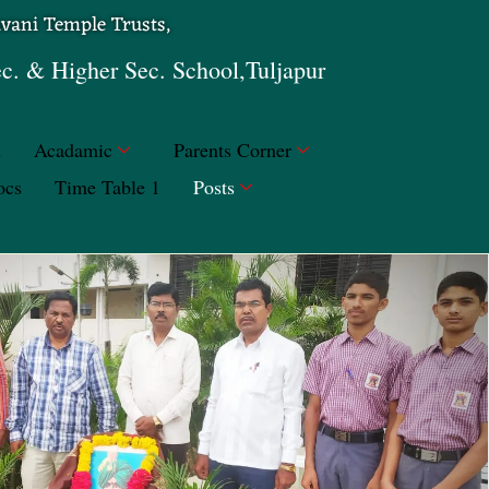
avani Temple Trusts,
ec. & Higher Sec. School,Tuljapur
n
Acadamic
Parents Corner
ocs
Time Table 1
Posts