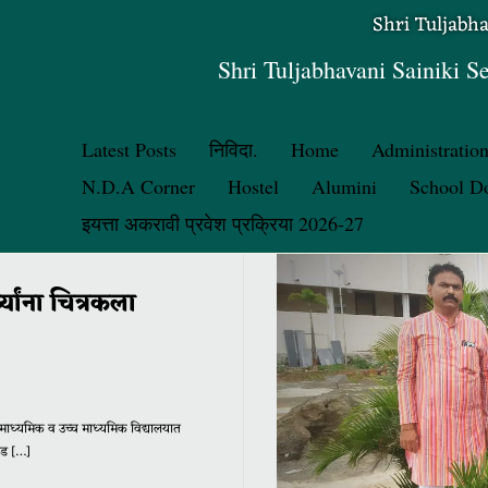
Shri Tuljabh
Shri Tuljabhavani Sainiki S
Latest Posts
निविदा.
Home
Administratio
N.D.A Corner
Hostel
Alumini
School D
इयत्ता अकरावी प्रवेश प्रक्रिया 2026-27
्यांना चित्रकला
की माध्यमिक व उच्च माध्यमिक विद्यालयात
रेड […]