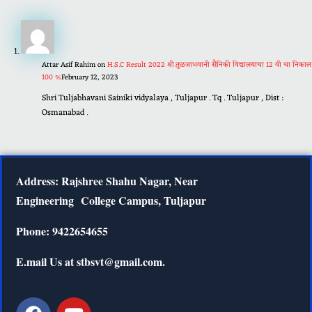
Attar Asif Rahim
on
H.S.C Result 2022 श्री.तुळजाभवानी सैनिकी विद्यालयाचा 12 वी चा निकाल
100 %
February 12, 2023
Shri Tuljabhavani Sainiki vidyalaya , Tuljapur . Tq . Tuljapur , Dist :
Osmanabad .
Address: Rajshree Shahu Nagar, Near
Engineering
College Campus, Tuljapur
Phone: 9422654655
E.mail Us at stbsvt@gmail.com.