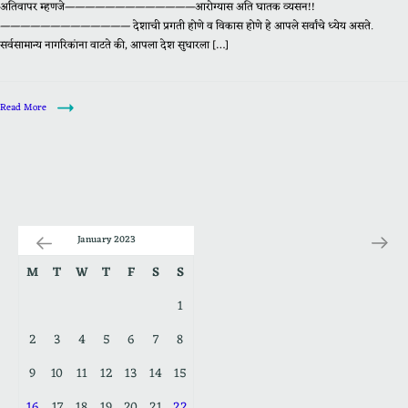
अतिवापर म्हणजे—————————————आरोग्यास अति घातक व्यसन!!
————————————— देशाची प्रगती होणे व विकास होणे हे आपले सर्वांचे ध्येय असते.
सर्वसामान्य नागरिकांना वाटते की, आपला देश सुधारला […]
Read More
January 2023
M
T
W
T
F
S
S
1
2
3
4
5
6
7
8
9
10
11
12
13
14
15
16
17
18
19
20
21
22