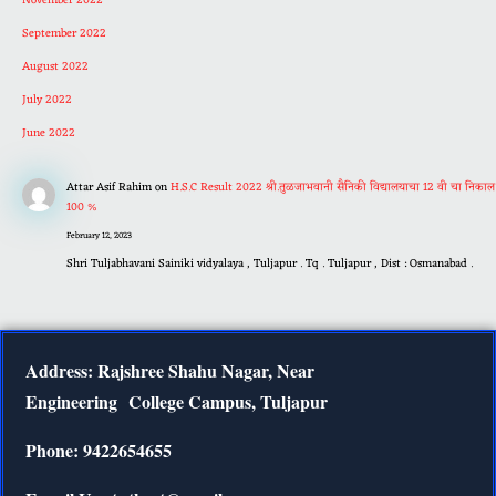
November 2022
September 2022
August 2022
July 2022
June 2022
Attar Asif Rahim
on
H.S.C Result 2022 श्री.तुळजाभवानी सैनिकी विद्यालयाचा 12 वी चा निकाल
100 %
February 12, 2023
Shri Tuljabhavani Sainiki vidyalaya , Tuljapur . Tq . Tuljapur , Dist : Osmanabad .
Address: Rajshree Shahu Nagar, Near
Engineering
College Campus, Tuljapur
Phone: 9422654655