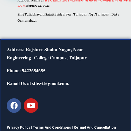
Attar Asif Rahim
on
H.S.C Result 2022 श्री.तुळजाभवानी सैनिकी विद्यालयाचा 12 वी चा निकाल
100 %
February 12, 2023
Shri Tuljabhavani Sainiki vidyalaya , Tuljapur . Tq . Tuljapur , Dist :
Osmanabad .
Address: Rajshree Shahu Nagar, Near
Engineering
College Campus, Tuljapur
Phone: 9422654655
E.mail Us at stbsvt@gmail.com.
Privacy Policy |
Terms And Conditions
|
Refund And Cancellation