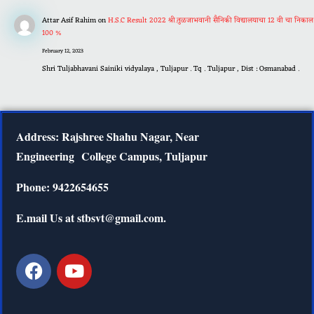
Attar Asif Rahim
on
H.S.C Result 2022 श्री.तुळजाभवानी सैनिकी विद्यालयाचा 12 वी चा निकाल
100 %
February 12, 2023
Shri Tuljabhavani Sainiki vidyalaya , Tuljapur . Tq . Tuljapur , Dist : Osmanabad .
Address: Rajshree Shahu Nagar, Near
Engineering
College Campus, Tuljapur
Phone: 9422654655
E.mail Us at stbsvt@gmail.com.